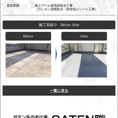
某保育園
屋上プール接地前防水工事
（ウレタン塗膜防水・防滑塩ビシート工事）
施工実績Ｄ：Before After
Before
After
一覧に戻る